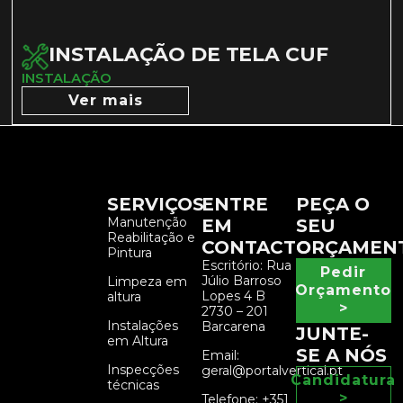
INSTALAÇÃO DE TELA CUF
INSTALAÇÃO
Ver mais
SERVIÇOS
ENTRE
PEÇA O
Manutenção
EM
SEU
Reabilitação e
CONTACTO
ORÇAMEN
Pintura
Escritório: Rua
Pedir
Júlio Barroso
Limpeza em
Orçamento
Lopes 4 B
altura
>
2730 – 201
Instalações
Barcarena
JUNTE-
em Altura
SE A NÓS
Email:
Inspecções
geral@portalvertical.pt
Candidatura
técnicas
>
Telefone: +351