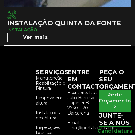
INSTALAÇÃO QUINTA DA FONTE
INSTALAÇÃO
Ver mais
SERVIÇOS
ENTRE
PEÇA O
Manutenção
EM
SEU
Reabilitação e
CONTACTO
ORÇAMEN
Pintura
Escritório: Rua
Pedir
Júlio Barroso
Limpeza em
Orçamento
Lopes 4 B
altura
>
2730 – 201
Instalações
Barcarena
JUNTE-
em Altura
SE A NÓS
Email:
Inspecções
geral@portalvertical.pt
Candidatura
técnicas