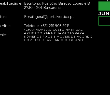
abilitação e
Escritório: Rua Júlio Barroso Lopes 4 B
2730 – 201 Barcarena
JUN
tura
Email: geral@portalvertical.pt
 Altura
Telefone: +351 215 903 591*
*CHAMADAS AO CUSTO HABITUAL
APLICADO PARA CHAMADAS PARA
cnicas
NÚMEROS FIXOS E MÓVEIS DE ACORDO
COM O SEU TARIFÁRIO OU PLANO.