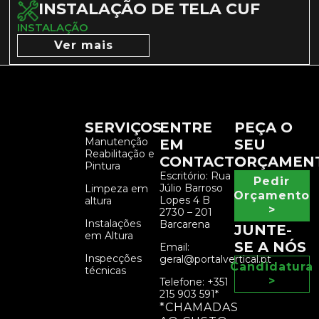
INSTALAÇÃO DE TELA CUF
INSTALAÇÃO
Ver mais
SERVIÇOS
ENTRE
PEÇA O
Manutenção
EM
SEU
Reabilitação e
CONTACTO
ORÇAMEN
Pintura
Escritório: Rua
Pedir
Júlio Barroso
Limpeza em
Orçamento
Lopes 4 B
altura
>
2730 – 201
Instalações
Barcarena
JUNTE-
em Altura
SE A NÓS
Email:
Inspecções
geral@portalvertical.pt
Candidatura
técnicas
>
Telefone: +351
215 903 591*
*CHAMADAS